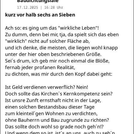
Baudichtungslaie
17.12.2025 | 16:28 Uhr
kurz vor halb sechs an Sieben
Ach so: es ging um das "wirkliche Leben"!
Zu dumm, denn bei mir, tja, da spielt sich das eben
"wirklich" nicht auf solcher Fläche ab,
und ich denke, die meisten, die liegen wohl knapp
unter der hier oben beschriebenen Größe.
Sei´s drum, ich geb mir noch einmal die Blöße,
fernab jeder profanen Realität,
zu dichten, was mir durch den Kopf dabei geht:
Ist Geld verdienen verwerflich? Nein!
Doch sollte das Kirchen´s Kernkompetenz sein?
Ist unsre Zunft ernsthaft nicht in der Lage,
einen solchen Bestandsbau dieser Tage
zum kleinteil´gen Wohnen zu verdichten,
ohne Bauherrn und Bau zugrunde zu richten?
Das sollte doch wohl so grade noch geh´n!?
Und wenn dem so ist, ist´s an uns, auch zu seh´n,