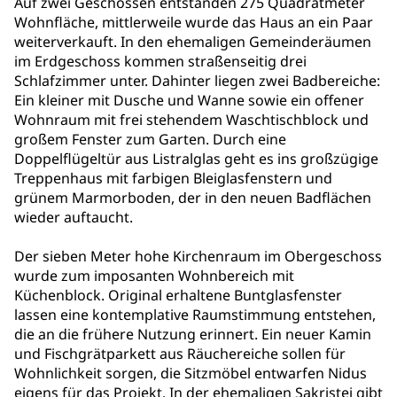
Auf zwei Geschossen entstanden 275 Quadratmeter
Wohnfläche, mittlerweile wurde das Haus an ein Paar
weiterverkauft. In den ehemaligen Gemeinderäumen
im Erdgeschoss kommen straßenseitig drei
Schlafzimmer unter. Dahinter liegen zwei Badbereiche:
Ein kleiner mit Dusche und Wanne sowie ein offener
Wohnraum mit frei stehendem Waschtischblock und
großem Fenster zum Garten. Durch eine
Doppelflügeltür aus Listralglas geht es ins großzügige
Treppenhaus mit farbigen Bleiglasfenstern und
grünem Marmorboden, der in den neuen Badflächen
wieder auftaucht.
Der sieben Meter hohe Kirchenraum im Obergeschoss
wurde zum imposanten Wohnbereich mit
Küchenblock. Original erhaltene Buntglasfenster
lassen eine kontemplative Raumstimmung entstehen,
die an die frühere Nutzung erinnert. Ein neuer Kamin
und Fischgrätparkett aus Räuchereiche sollen für
Wohnlichkeit sorgen, die Sitzmöbel entwarfen Nidus
eigens für das Projekt. In der ehemaligen Sakristei gibt