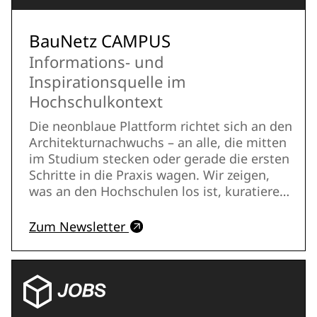
BauNetz CAMPUS
Informations- und
Inspirationsquelle im
Hochschulkontext
Die neonblaue Plattform richtet sich an den
Architekturnachwuchs – an alle, die mitten
im Studium stecken oder gerade die ersten
Schritte in die Praxis wagen. Wir zeigen,
was an den Hochschulen los ist, kuratieren
Projekte und Positionen und schaffen
Sichtbarkeit für das, was der Nachwuchs
Zum Newsletter
denkt, forscht, entwirft und baut. Darüber
hinaus hat CAMPUS einen eigenen Award
und eine Podcast-Reihe. Zwei wöchentliche
Newsletter informieren entweder breit oder
vertiefen sich in einen thematischen