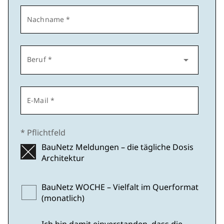
Nachname *
arrow_drop_down
Beruf *
E-Mail *
* Pflichtfeld
BauNetz Meldungen – die tägliche Dosis
Architektur
BauNetz WOCHE – Vielfalt im Querformat
(monatlich)