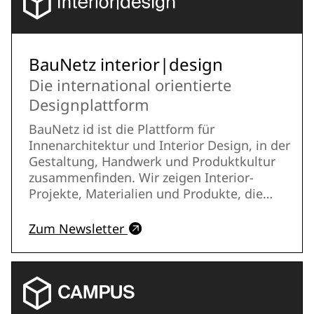
Monat jeweils ein Newsletter mit aktuellen
Beiträgen und Entwicklungen versendet.
BauNetz interior|design
Die international orientierte
Designplattform
BauNetz id ist die Plattform für
Innenarchitektur und Interior Design, in der
Gestaltung, Handwerk und Produktkultur
zusammenfinden. Wir zeigen Interior-
Projekte, Materialien und Produkte, die
Räume schöner, nachhaltiger und
funktionaler machen – vom Wohnraum
Zum Newsletter
über Büro und Retail bis zu Hospitality und
Licht. Drei Newsletter richten sich jede
Woche an alle, die sich mit anspruchsvoller
Gestaltung von Raum befassen