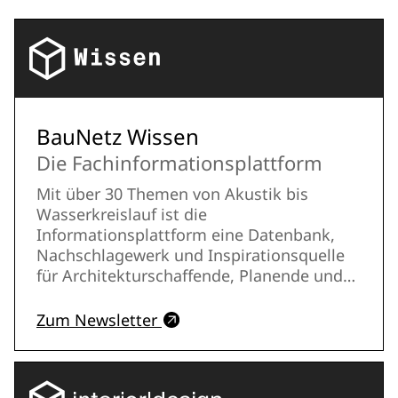
BauNetz Wissen
Die Fachinformationsplattform
Mit über 30 Themen von Akustik bis
Wasserkreislauf ist die
Informationsplattform eine Datenbank,
Nachschlagewerk und Inspirationsquelle
für Architekturschaffende, Planende und
andere am Bau Beteiligte. Zu jedem Thema
bieten wir umfangreiches Fachwissen,
Zum Newsletter
internationale Bauwerksberichte sowie
Buchrezensionen, Linklisten,
Veranstaltungshinweise und neue
Produkte. In jeder Rubrik wird einmal im